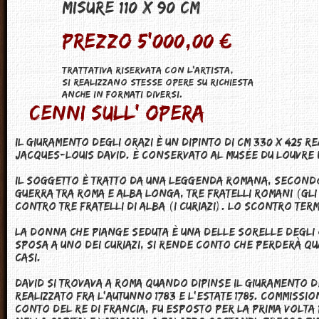
Misure 110 X 90 CM
Prezzo 5'000,00 €
Trattativa riservata con l'artista,
Si realizzano stesse opere su richiesta
anche in formati diversi.
Cenni sull' opera
Il giuramento degli Orazi è un dipinto di cm 330 x 425 r
Jacques-Louis David. È conservato al Musée du Louvre d
Il soggetto è tratto da una leggenda romana, secondo 
guerra tra Roma e Alba Longa, tre fratelli romani (gl
contro tre fratelli di Alba (i Curiazi). Lo scontro term
La donna che piange seduta è una delle sorelle degli O
sposa a uno dei Curiazi, si rende conto che perderà qu
casi.
David si trovava a Roma quando dipinse Il giuramento de
realizzato fra l'autunno 1783 e l'estate 1785. Commissi
conto del re di Francia, fu esposto per la prima volta