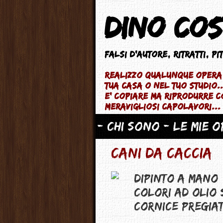
Dino Cos
Falsi d'autore
, ritratti, p
Realizzo qualunque opera 
tua casa o nel tuo studio.
e' copiare ma riprodurre 
meravigliosi capolavori...
- Chi sono
- Le mie 
CANI DA CACCIA
Dipinto a mano
Colori ad Olio 
Cornice pregiat