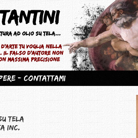
tantini
ittura ad olio su tela...
d'arte tu voglia nella
.. il falso d'autore non
con massima precisione
opere
- Contattami
su tela
a inc.