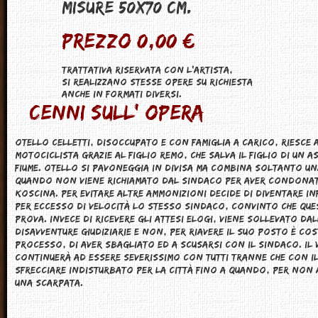
Misure 50x70 CM.
Prezzo 0,00 €
Trattativa riservata con l'artista,
Si realizzano stesse opere su richiesta
anche in formati diversi.
Cenni sull' opera
Otello Celletti, disoccupato e con famiglia a carico, riesce
motociclista grazie al figlio Remo, che salva il figlio di un 
fiume. Otello si pavoneggia in divisa ma combina soltanto una
quando non viene richiamato dal sindaco per aver condonato
Koscina. Per evitare altre ammonizioni decide di diventare in
per eccesso di velocità lo stesso sindaco, convinto che que
prova. Invece di ricevere gli attesi elogi, viene sollevato da
disavventure giudiziarie e non, per riavere il suo posto è co
processo, di aver sbagliato ed a scusarsi con il sindaco. Il 
continuerà ad essere severissimo con tutti tranne che con il
sfrecciare indisturbato per la città fino a quando, per non 
una scarpata.